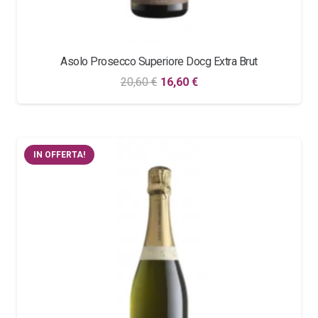
Asolo Prosecco Superiore Docg Extra Brut
Il
Il
20,60
€
16,60
€
prezzo
prezzo
originale
attuale
era:
è:
IN OFFERTA!
20,60 €.
16,60 €.