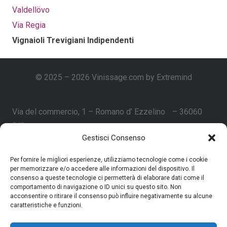
Valdellövo
Via Regia
Vignaioli Trevigiani Indipendenti
© 2025 – 2026 Vinissage.com by Extremind
Via del commercio, 1 – Romano d’ Ezzelino – 36060
(VI)
Gestisci Consenso
Vit@vinissage.com
Per fornire le migliori esperienze, utilizziamo tecnologie come i cookie
per memorizzare e/o accedere alle informazioni del dispositivo. Il
Home
consenso a queste tecnologie ci permetterà di elaborare dati come il
comportamento di navigazione o ID unici su questo sito. Non
Shop Vignaioli Trevigiani
acconsentire o ritirare il consenso può influire negativamente su alcune
caratteristiche e funzioni.
Chi Siamo