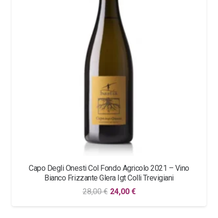
Capo Degli Onesti Col Fondo Agricolo 2021 – Vino
Bianco Frizzante Glera Igt Colli Trevigiani
Il
Il
28,00
€
24,00
€
prezzo
prezzo