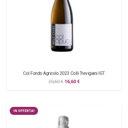
Col Fondo Agricolo 2023 Colli Trevigiani IGT
Il
Il
20,60
€
16,60
€
prezzo
prezzo
originale
attuale
era:
è:
IN OFFERTA!
20,60 €.
16,60 €.