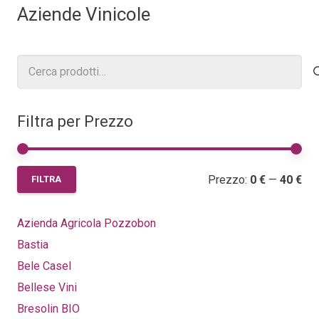
era:
è:
Aziende Vinicole
16,80 €.
12,80 €.
Cerca:
Filtra per Prezzo
Pr
Pr
Prezzo:
0 €
—
40 €
FILTRA
Mi
Ma
Azienda Agricola Pozzobon
Bastia
Bele Casel
Bellese Vini
Bresolin BIO