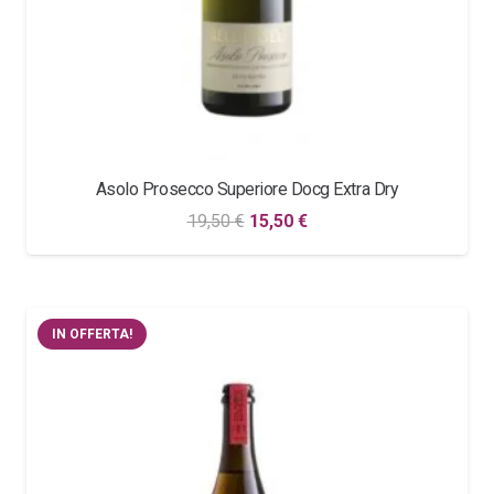
Asolo Prosecco Superiore Docg Extra Dry
Il
Il
19,50
€
15,50
€
prezzo
prezzo
originale
attuale
era:
è:
IN OFFERTA!
19,50 €.
15,50 €.