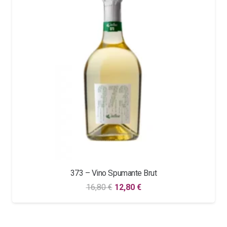
373 – Vino Spumante Brut
Il
Il
16,80
€
12,80
€
prezzo
prezzo
originale
attuale