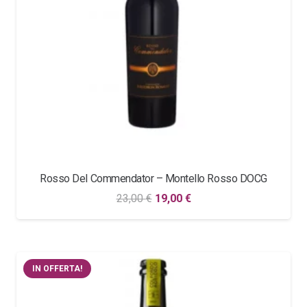
Rosso Del Commendator – Montello Rosso DOCG
Il
Il
23,00
€
19,00
€
prezzo
prezzo
originale
attuale
era:
è:
IN OFFERTA!
23,00 €.
19,00 €.