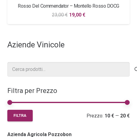
Rosso Del Commendator – Montello Rosso DOCG
Il
Il
23,00
€
19,00
€
prezzo
prezzo
originale
attuale
era:
è:
Aziende Vinicole
23,00 €.
19,00 €.
Cerca:
Filtra per Prezzo
Pr
Pr
Prezzo:
10 €
—
20 €
FILTRA
Mi
Ma
Azienda Agricola Pozzobon