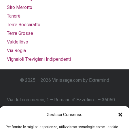
Siro Merotto
Tanorè
Terre Boscaratto
Terre Grosse
Valdellövo
Via Regia
Vignaioli Trevigiani Indipendenti
© 2025 – 2026 Vinissage.com by Extremind
Via del commercio, 1 – Romano d’ Ezzelino – 36060
(VI)
Gestisci Consenso
Vit@vinissage.com
Per fornire le migliori esperienze, utilizziamo tecnologie come i cookie